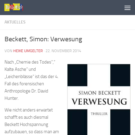
AKTUELLES
Beckett, Simon: Verwesung
VON
HEIKE UMGELTER
·
22. NOVEMBER 2014
Nach „Chemie des Todes“,“
Kalte Asche“ und
„Leichenblässe“ ist das der 4.
Fall des forensischen
Anthropologe Dr. David
Hunter.
Wie nicht anders erwartet
schafft es auch diesmal
Beckett Hochspannung
aufzubauen, so dass man am