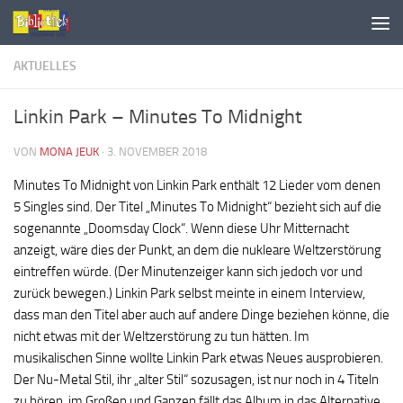
AKTUELLES
Linkin Park – Minutes To Midnight
VON
MONA JEUK
·
3. NOVEMBER 2018
Minutes To Midnight von Linkin Park enthält 12 Lieder vom denen
5 Singles sind. Der Titel „Minutes To Midnight“ bezieht sich auf die
sogenannte „Doomsday Clock“. Wenn diese Uhr Mitternacht
anzeigt, wäre dies der Punkt, an dem die nukleare Weltzerstörung
eintreffen würde. (Der Minutenzeiger kann sich jedoch vor und
zurück bewegen.) Linkin Park selbst meinte in einem Interview,
dass man den Titel aber auch auf andere Dinge beziehen könne, die
nicht etwas mit der Weltzerstörung zu tun hätten. Im
musikalischen Sinne wollte Linkin Park etwas Neues ausprobieren.
Der Nu-Metal Stil, ihr „alter Stil“ sozusagen, ist nur noch in 4 Titeln
zu hören, im Großen und Ganzen fällt das Album in das Alternative