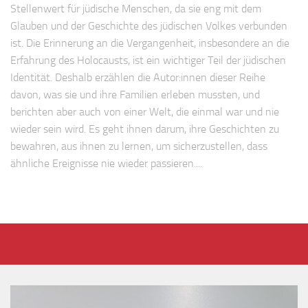
Stellenwert für jüdische Menschen, da sie eng mit dem
Glauben und der Geschichte des jüdischen Volkes verbunden
ist. Die Erinnerung an die Vergangenheit, insbesondere an die
Erfahrung des Holocausts, ist ein wichtiger Teil der jüdischen
Identität. Deshalb erzählen die Autor:innen dieser Reihe
davon, was sie und ihre Familien erleben mussten, und
berichten aber auch von einer Welt, die einmal war und nie
wieder sein wird. Es geht ihnen darum, ihre Geschichten zu
bewahren, aus ihnen zu lernen, um sicherzustellen, dass
ähnliche Ereignisse nie wieder passieren....