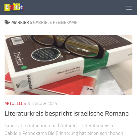
MARKIERT:
GABRIELE PENNEKAMP
AKTUELLES
5. JANUAR 2024
Literaturkreis bespricht israelische Romane
Israelische Autorinnen und Autoren – Literaturkreis mit
Gabriele Pennekamp Die Erinnerung hat einen sehr hohen