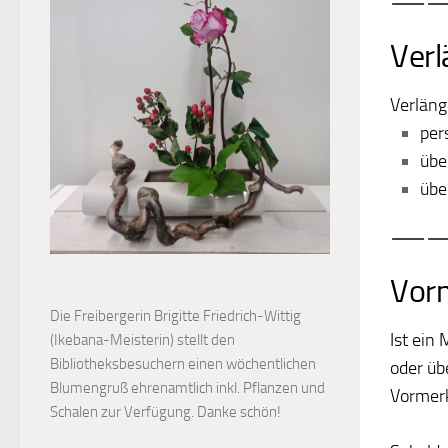
—
Verl
Verläng
per
übe
übe
—
Vor
Die Freibergerin Brigitte Friedrich-Wittig
Ist ein
(Ikebana-Meisterin) stellt den
Bibliotheksbesuchern einen wöchentlichen
oder üb
Blumengruß ehrenamtlich inkl. Pflanzen und
Vormerk
Schalen zur Verfügung. Danke schön!