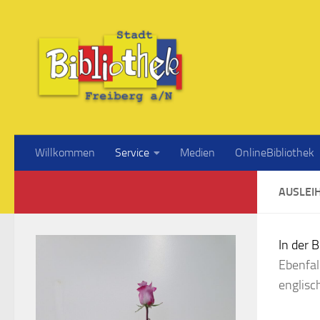
Willkommen
Service
Medien
OnlineBibliothek
AUSLEI
In der 
Ebenfal
englisc