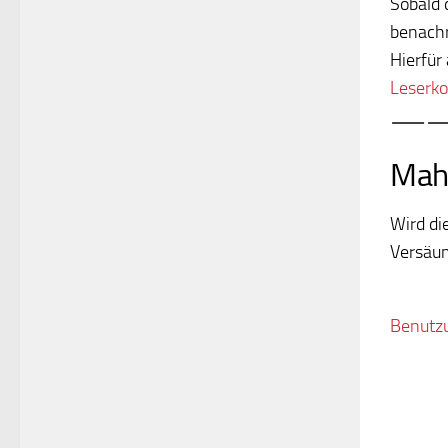
Sobald 
benachr
Hierfür
Leserko
—
Mahn
Wird di
Versäu
Benutz