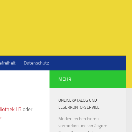
efreiheit
Datenschutz
MEHR
ONLINEKATALOG UND
LESERKONTO-SERVICE
liothek LB
oder
er
.
Medien recherchieren,
vormerken und verlängern. -