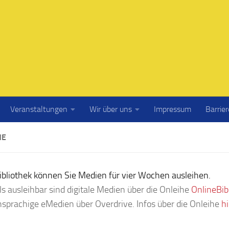
Veranstaltungen
Wir über uns
Impressum
Barrier
HE
Bibliothek können Sie Medien für vier Wochen ausleihen.
ls ausleihbar sind digitale Medien über die Onleihe
OnlineBib
hsprachige eMedien über Overdrive. Infos über die Onleihe
hi