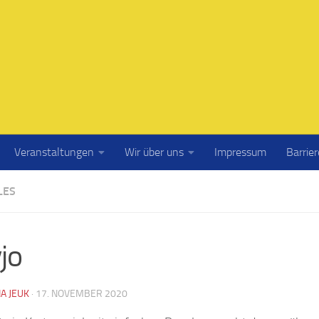
Veranstaltungen
Wir über uns
Impressum
Barrier
LES
jo
A JEUK
·
17. NOVEMBER 2020