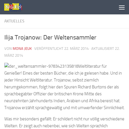
AKTUELLES
Ilija Trojanow: Der Weltensammler
VON
MONA JEUK
· VERÖFFENTLICHT
22. MÄRZ 2014
· AKTUALISIERT
22.
MÄRZ 2014
Weltliteratur für
Genießer! Eines der besten Bücher, die ich je gelesen habe. Und in
jeder Hinsicht Weltliteratur. Trojanow, selbst ziemlich
herumgekommen, folgt hier den Spuren Richard Burtons der als
sprachbegabter Offizier der britischen Krone Mitte des
neunzehnten Jahrhunderts Indien, Arabien und Afrika bereist hat.
Trojanow erzählt sprachgewaltig und mit umwerfender Sinnlichkeit.
Was mir besonders gefällt: Er schildert nicht nur völlig verschiedene
Welten. Er zeigt auch nebenbei, wie sich Welten sprachlich