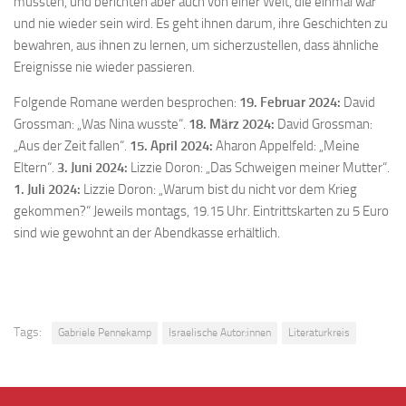
mussten, und berichten aber auch von einer Welt, die einmal war
und nie wieder sein wird. Es geht ihnen darum, ihre Geschichten zu
bewahren, aus ihnen zu lernen, um sicherzustellen, dass ähnliche
Ereignisse nie wieder passieren.
Folgende Romane werden besprochen:
19. Februar 2024:
David
Grossman: „Was Nina wusste“.
18. März 2024:
David Grossman:
„Aus der Zeit fallen“.
15. April 2024:
Aharon Appelfeld: „Meine
Eltern“.
3. Juni 2024:
Lizzie Doron: „Das Schweigen meiner Mutter“.
1. Juli 2024:
Lizzie Doron: „Warum bist du nicht vor dem Krieg
gekommen?“ Jeweils montags, 19.15 Uhr. Eintrittskarten zu 5 Euro
sind wie gewohnt an der Abendkasse erhältlich.
Tags:
Gabriele Pennekamp
Israelische Autor:innen
Literaturkreis