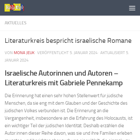
AKTUELLES
Literaturkreis bespricht israelische Romane
VON
MONA JEUK
· VERÖFFENTLICHT
5. JANUAR 2024
· AKTUALISIERT
5.
JANUAR 2024
Israelische Autorinnen und Autoren –
Literaturkreis mit Gabriele Pennekamp
Die Erinnerung hat einen sehr hohen Stellenwert für jüdische
Menschen, da sie eng mit dem Glauben und der Geschichte des
jüdischen Volkes verbunden ist. Die Erinnerung an die
Vergangenheit, insbesondere an die Erfahrung des Holocausts, ist
ein wichtiger Teil der jüdischen Identität. Deshalb erzählen die
Autor:innen dieser Reihe davon, was sie und ihre Familien erleben